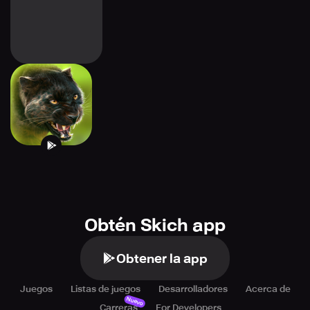
Panther Online
Obtén Skich app
Obtener la app
Juegos
Listas de juegos
Desarrolladores
Acerca de
Nuevo
Carreras
For Developers