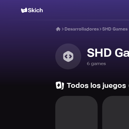
Desarrolladores
SHD Games
SHD G
6
game
s
Todos los juegos