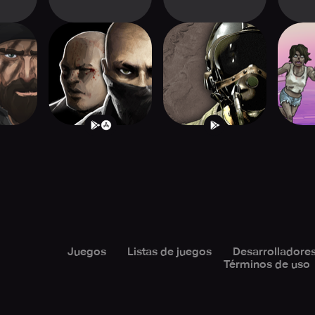
actical
LONEWOLF (17+) A
GOLIATH - AC130
Zomb
er
Sniper Story
Gunship
Juegos
Listas de juegos
Desarrolladore
Términos de uso