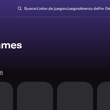
Buscar
Listas de juegos
Juegos
Acerca de
For D
ames
6