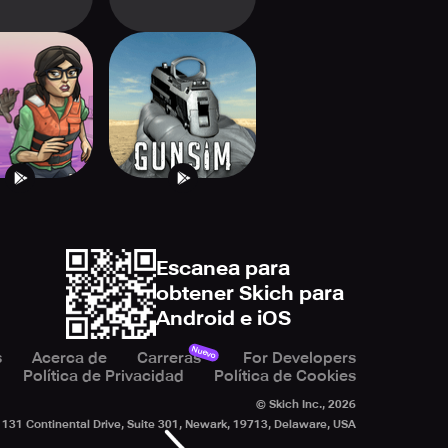
ie Chopper
GUNSIM - 3D FPS
3D
Shooting Guns
Escanea para
obtener Skich para
Android e iOS
Nuevo
s
Acerca de
Carreras
For Developers
Política de Privacidad
Política de Cookies
© Skich Inc.,
2026
131 Continental Drive, Suite 301, Newark, 19713, Delaware, USA