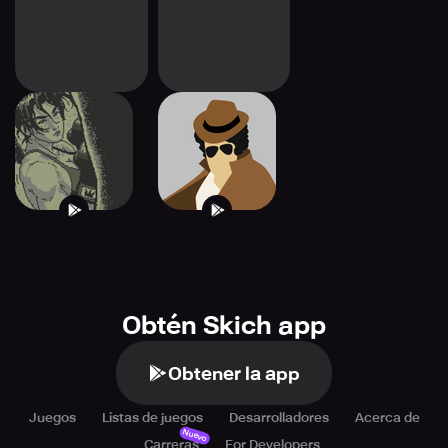
Toe II Toe
Watch Trader
Obtén Skich app
Obtener la app
Juegos
Listas de juegos
Desarrolladores
Acerca de
Nuevo
Carreras
For Developers