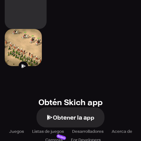
Age of Ottoman
Obtén Skich app
Obtener la app
Juegos
Listas de juegos
Desarrolladores
Acerca de
Nuevo
Carreras
For Developers