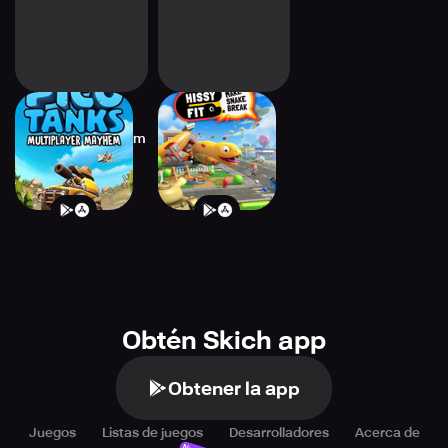
Pico Tanks:
Hissy Fit: Make
Multiplayer Mayhem
Snake Break
Obtén Skich app
Obtener la app
Juegos
Listas de juegos
Desarrolladores
Acerca de