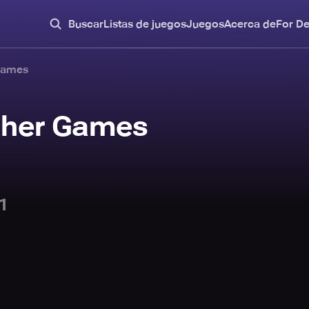
Buscar
Listas de juegos
Juegos
Acerca de
For D
Games
sher Games
1