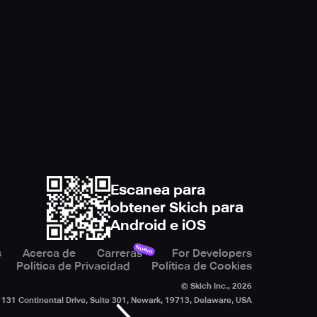
Escanea para
obtener Skich para
Android e iOS
Nuevo
s
Acerca de
Carreras
For Developers
Política de Privacidad
Política de Cookies
© Skich Inc.,
2026
131 Continental Drive, Suite 301, Newark, 19713, Delaware, USA