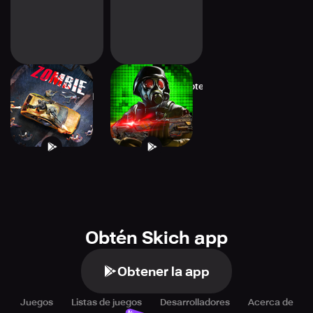
Dead Zombie
DEAD Zombie Shooter
Shooter: Survival
Obtén Skich app
Obtener la app
Juegos
Listas de juegos
Desarrolladores
Acerca de