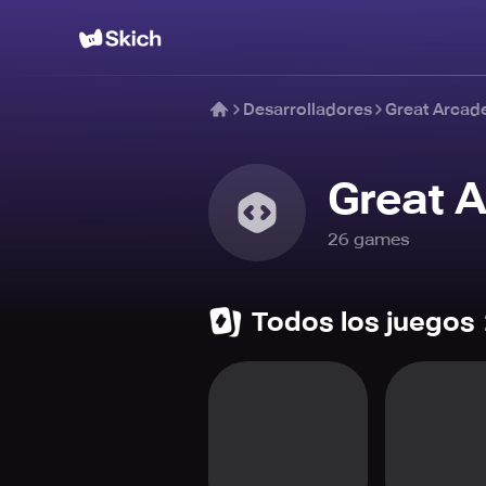
Desarrolladores
Great Arca
Great 
26
game
s
Todos los juegos