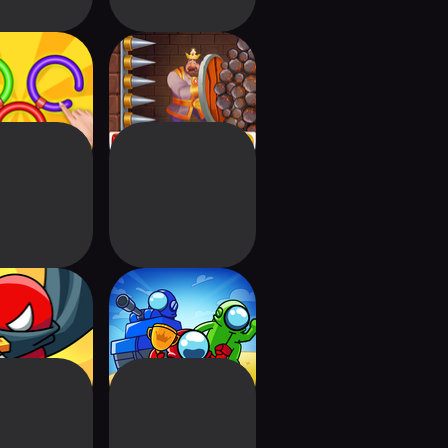
l The Circle
King Rescue: Royal
Dream
tick 2: Last
1234 Player In
urvivor
House Party