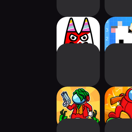
Coloring ASMR:
Nonogram 
Draw Monster
Ques
Impostor vs
Impostor
Zombie 2:
Zombies: Su
Doomsday