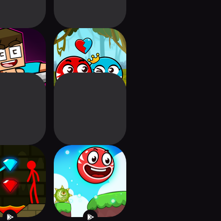
raft: Craft
Red and Blue Ball:
venture
Cupid love
d Blue Stick:
Roller Ball 5 : Ball
imation
Bounce