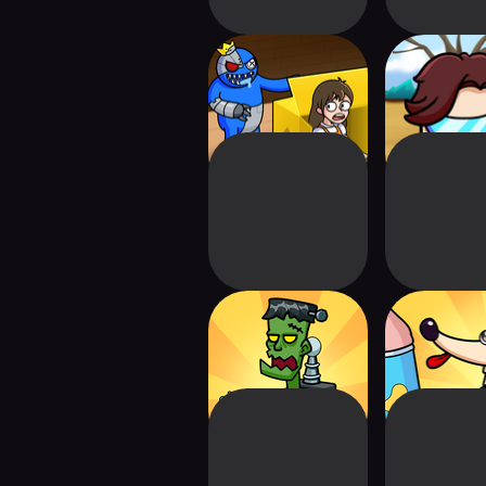
Color Monster:
Survival 456 
Blue Survivor
Impost
Scary Monster
Eat Them Al
Survival Battle
Nose D