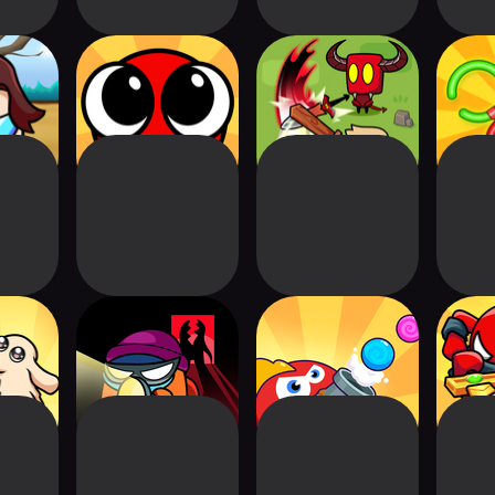
But It's
Bounce Ball 6:
Blade.io Survivor
Unrave
or
Roller Ball 6
Battle
l: Long
Robbery Impostor:
Cannon Blast:
Red S
og
Steal Master
Hungry Bird
S