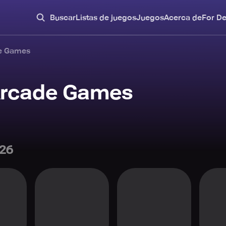
Buscar
Listas de juegos
Juegos
Acerca de
For D
de Games
Arcade Games
26