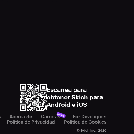
Escanea para
obtener Skich para
Android e iOS
Nuevo
s
Acerca de
Carreras
For Developers
Política de Privacidad
Política de Cookies
© Skich Inc.,
2026