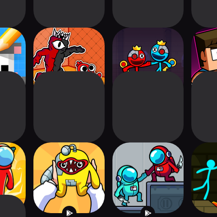
Story
Rainbow.io Origin
Red Blue Stick:
My C
t
Story
Rainbow Master
Ad
s vs
I'm Not Blue
We're Impostors:
Red an
rvival
Monster: Rainbow
Kill Together
An