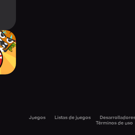
l X :
all
Juegos
Listas de juegos
Desarrolladore
Términos de uso