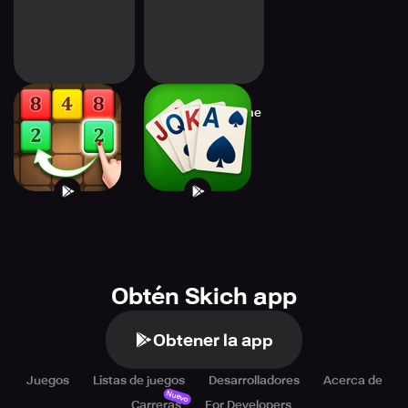
Tap to Merge
Solitaire Card Game
Obtén Skich app
Obtener la app
Juegos
Listas de juegos
Desarrolladores
Acerca de
Nuevo
Carreras
For Developers