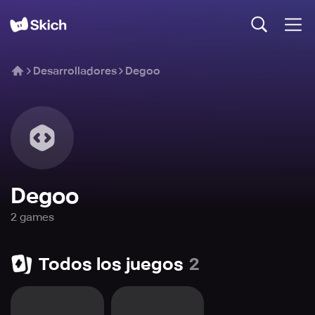
Desarrolladores
Degoo
Degoo
2
game
s
Todos los juegos
2