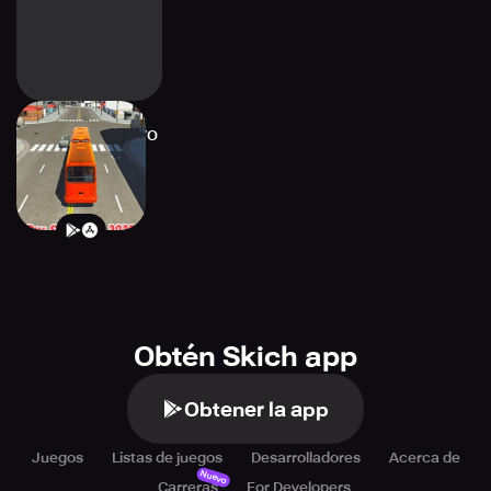
Bus Simulator : EVO
Obtén Skich app
Obtener la app
Juegos
Listas de juegos
Desarrolladores
Acerca de
Nuevo
Carreras
For Developers