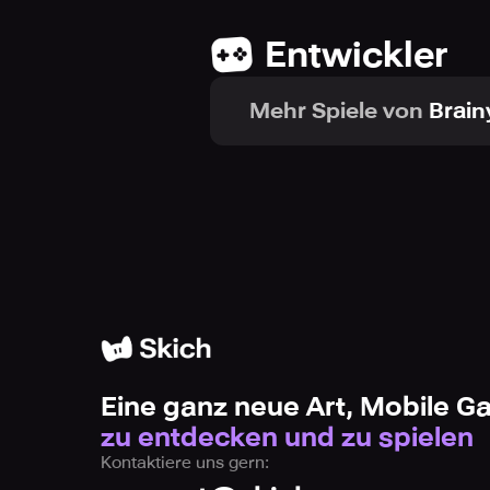
Entwickler
Credits:
freesound.org for in game sounds.
Mehr Spiele von
Brai
.freepik.com for some svgs used in
Eine ganz neue Art, Mobile 
zu entdecken und zu spielen
Kontaktiere uns gern: