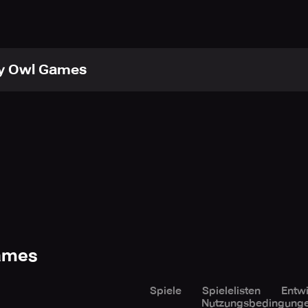
ny Owl Games
 game.
Games
Spiele
Spielelisten
Entwi
Nutzungsbedingung