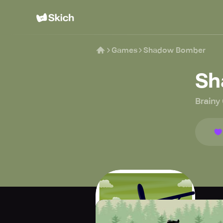
Games
Shadow Bomber
Sh
Brainy