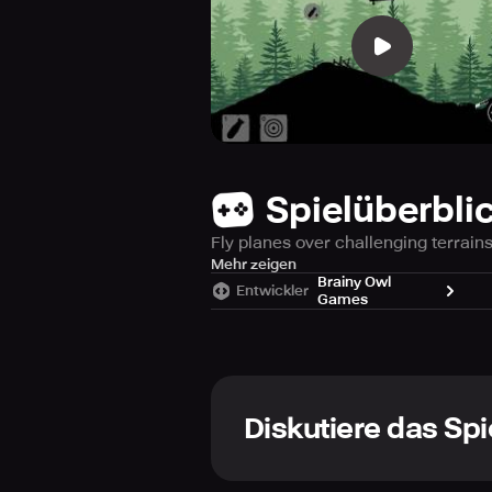
Spielüberbli
Fly planes over challenging terrain
Unlock new planes by reaching high
Mehr zeigen
Brainy Owl
Entwickler
Games
Features :
Great graphics
Challenging enemies
Diskutiere das Spi
Easy Controls