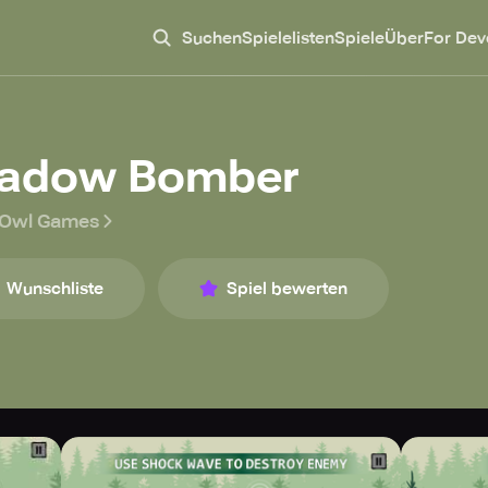
Suchen
Spielelisten
Spiele
Über
For Dev
adow Bomber
 Owl Games
Wunschliste
Spiel bewerten