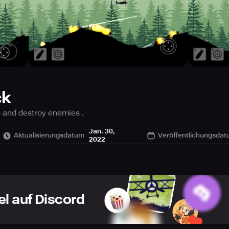
ck
s and destroy enemies .
er levels .
Jan. 30,
Aktualisierungsdatum
Veröffentlichungsda
2022
el auf Discord