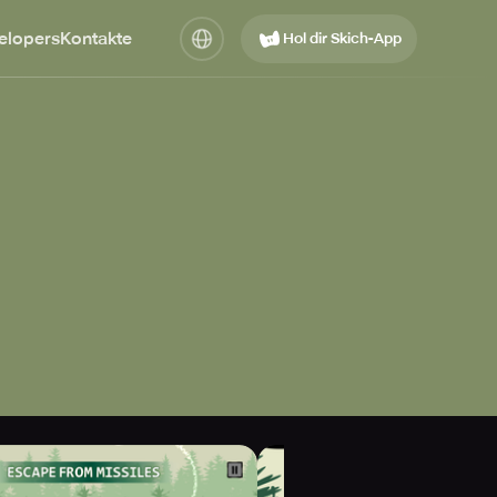
elopers
Kontakte
Hol dir Skich-App