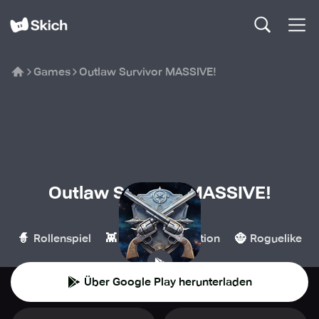
Games
Outlaw Survivor MASSIVE!
Outlaw Survivor MASSIVE!
TEENY.studio
🧙
👾
💥
🧌
Rollenspiel
Casual
Action
Roguelike
Über Google Play herunterladen