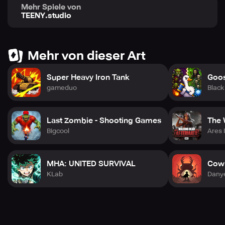
Mehr Spiele von
TEENY.studio
Mehr von dieser Art
Super Heavy Iron Tank
Goos
gameduo
Black
Last Zombie - Shooting Games
The 
Bigcool
Ares 
MHA: UNITED SURVIVAL
Cowb
KLab
Dany