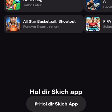
S
Turbo Futur
Pade
All Star Basketball: Shootout
FIFA
Renown Entertainment
Sola
Hol dir Skich app
Hol dir Skich-App