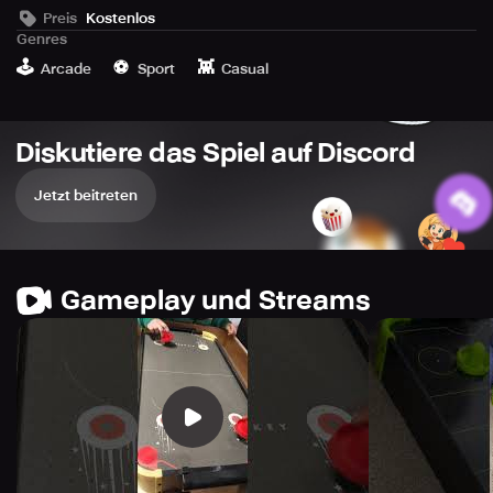
Preis
Kostenlos
Genres
🕹️
⚽️
👾
Arcade
Sport
Casual
Diskutiere das Spiel auf Discord
Jetzt beitreten
Gameplay und Streams