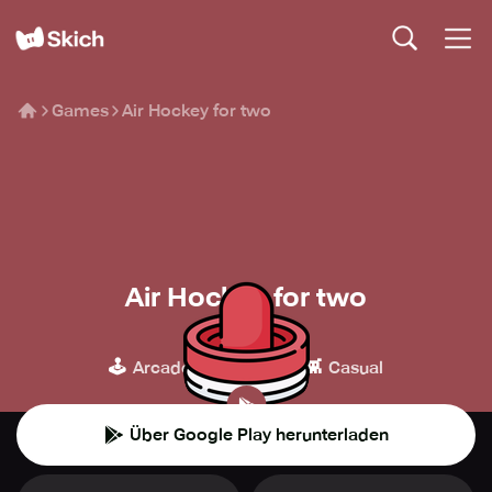
Games
Air Hockey for two
Air Hockey for two
Chizz
🕹️
⚽️
👾
Arcade
Sport
Casual
Über Google Play herunterladen