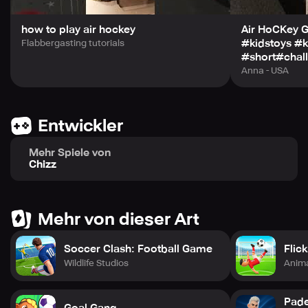
how to play air hockey
Air HoCKey
#kidstoys #k
Flabbergasting tutorials
#short#chall
Anna - USA
Entwickler
Mehr Spiele von
Chizz
Mehr von dieser Art
Soccer Clash: Football Game
Flic
Wildlife Studios
Anima
Pade
Goal Gang