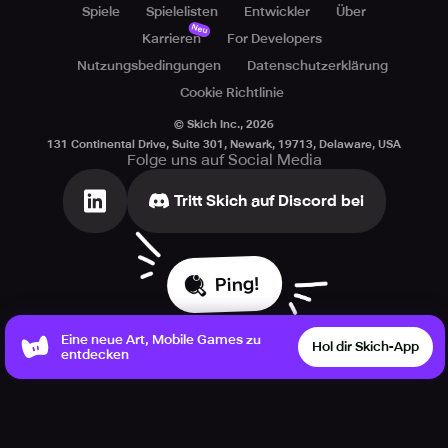
Spiele
Spielelisten
Entwickler
Über
Neu
Karrieren
For Developers
Nutzungsbedingungen
Datenschutzerklärung
Cookie Richtlinie
© Skich Inc.,
2026
131 Continental Drive, Suite 301, Newark, 19713, Delaware, USA
Folge uns auf Social Media
Tritt Skich auf Discord bei
Ping!
Eine neue Art, Mobile Games zu
Hol dir Skich-App
entdecken