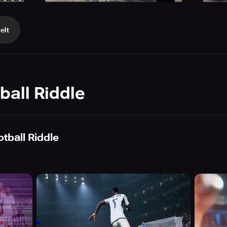
elt
ball Riddle
otball Riddle