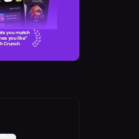
ets you match
es you like
”
ch Crunch