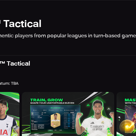
Tactical
hentic players from popular leagues in turn-based ga
 Tactical
datum
:
TBA