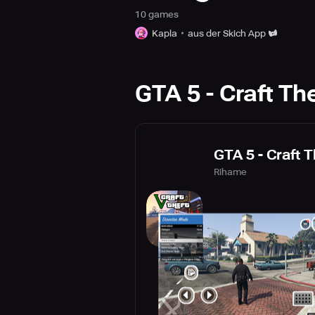
10
game
s
Kapla
aus der Skich App
GTA 5 - Craft T
GTA 5 - Craft 
Rihame