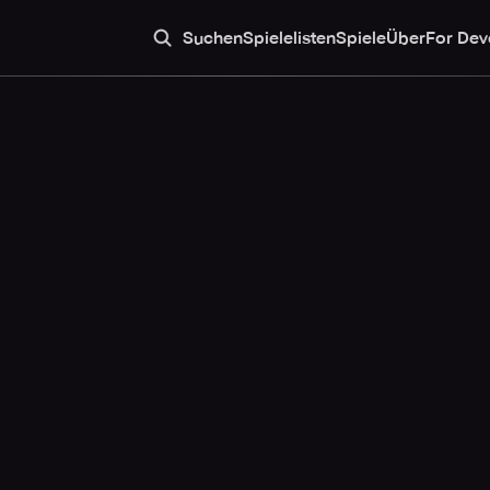
Suchen
Spielelisten
Spiele
Über
For Dev