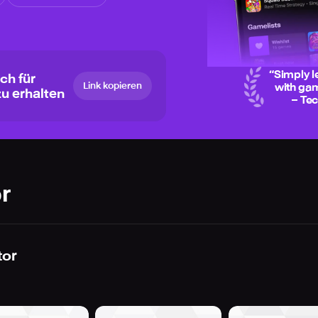
“
Simply l
ch für
Link kopieren
with gam
zu erhalten
– Te
r
tor