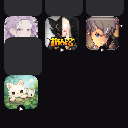
GIRL GLOBE
[RPG] Hello Hero:
Lost Fantasy Puzzle
Epic Battle
& Heroes
Window Meow