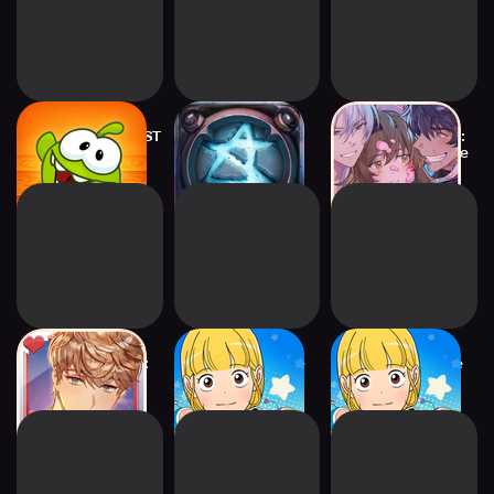
Cut the Rope: BLAST
Angel Stone RPG
Mayday Memory:
CHOICE SF Otome
Queens Number:
Yumi's Cells: The
Yumi's Cells: The
your choice
Puzzle
Puzzle