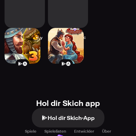
Adelantado Trilogy
Viking Saga 3: Epic
Book Three
Adventure
Hol dir Skich app
Hol dir Skich-App
Spiele
Spielelisten
Entwickler
Über