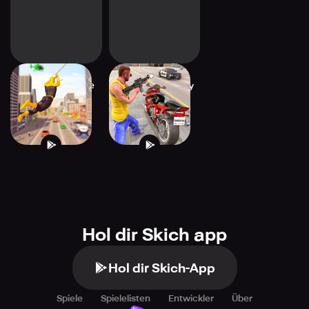
Flying Hero Crime
nyc mafia robbery
City Battle
Crime games
Hol dir Skich app
Hol dir Skich-App
Spiele
Spielelisten
Entwickler
Über