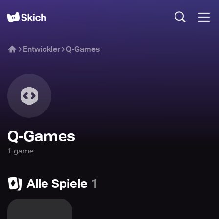
Entwickler
Q-Games
Q-Games
1
game
Alle Spiele
1