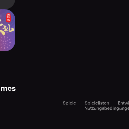
sty-
l
Games
Spiele
Spielelisten
Entwi
Nutzungsbedingung