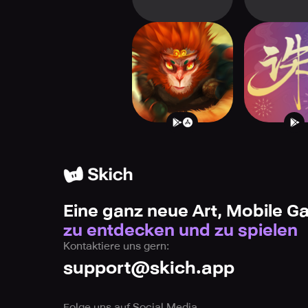
Unruly Heroes
Jade Dyna
Globa
Eine ganz neue Art, Mobile 
zu entdecken und zu spielen
Kontaktiere uns gern:
support@skich.app
Folge uns auf Social Media