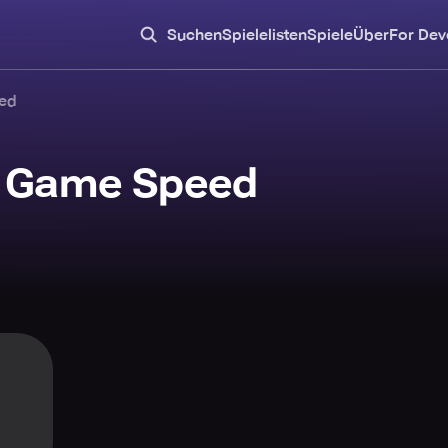
Suchen
Spielelisten
Spiele
Über
For Dev
ed
t Game Speed