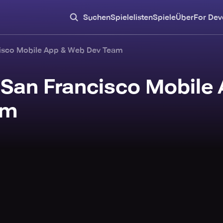
Suchen
Spielelisten
Spiele
Über
For Dev
cisco Mobile App & Web Dev Team
- San Francisco Mobile
am