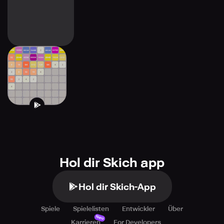
2048+ & -512
Hol dir Skich app
Hol dir Skich-App
Spiele
Spielelisten
Entwickler
Über
Neu
Karrieren
For Developers