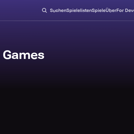
Suchen
Spielelisten
Spiele
Über
For Dev
m Games