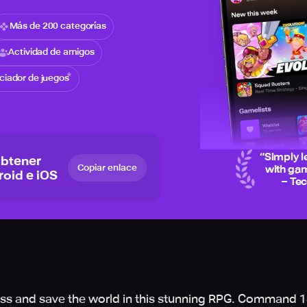
Más de 200 categorías
Actividad de amigos
iciador de juegos
“
Simply l
obtener
Copiar enlace
with gam
roid e iOS
– Te
ness and save the world in this stunning RPG. Command 15