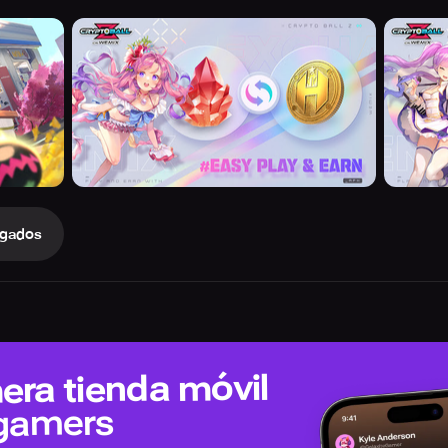
gados
era tienda móvil
 gamers