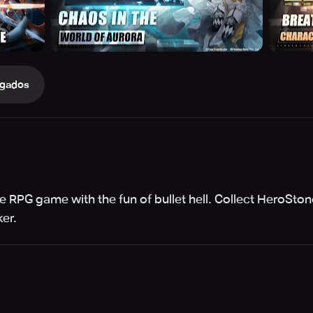
gados
dle RPG game with the fun of bullet hell. Collect HeroSt
er.