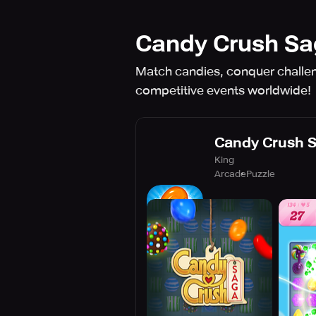
Candy Crush S
Match candies, conquer challeng
competitive events worldwide!
Candy Crush 
King
Arcade
Puzzle