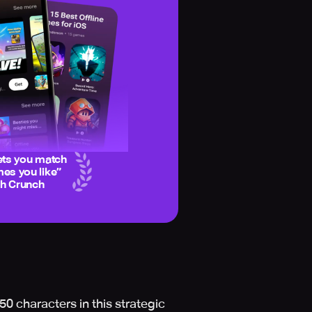
ets you match
es you like
”
ch Crunch
0 characters in this strategic