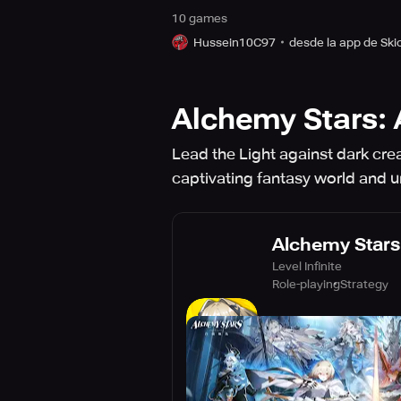
10
game
s
Hussein10C97
desde la app de Ski
Alchemy Stars: 
Lead the Light against dark cre
captivating fantasy world and u
Alchemy Stars:
Level Infinite
Role-playing
Strategy