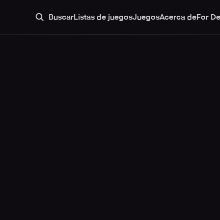
Buscar
Listas de juegos
Juegos
Acerca de
For D